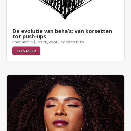
De evolutie van beha’s: van korsetten
tot push-ups
door
admin
|
jan 26, 2024
|
Soorten BH's
LEES MEER