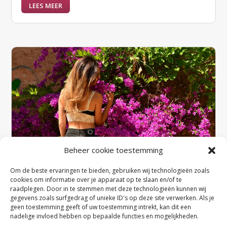
LEES MEER
Beheer cookie toestemming
Om de beste ervaringen te bieden, gebruiken wij technologieën zoals
cookies om informatie over je apparaat op te slaan en/of te
raadplegen. Door in te stemmen met deze technologieën kunnen wij
gegevens zoals surfgedrag of unieke ID's op deze site verwerken. Als je
Hoe zorg je ervoor dat je beha
geen toestemming geeft of uw toestemming intrekt, kan dit een
comfortabel zit de hele dag door?
nadelige invloed hebben op bepaalde functies en mogelijkheden.
door
admin
|
jan 26, 2024
|
Tips