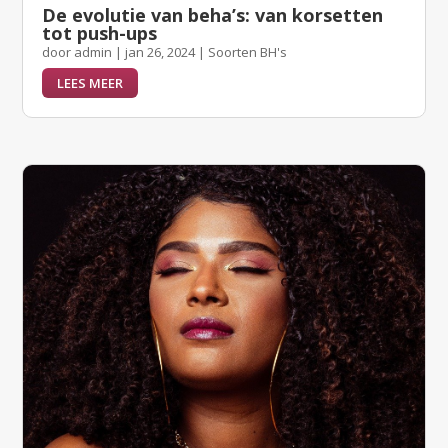
De evolutie van beha’s: van korsetten
tot push-ups
door
admin
|
jan 26, 2024
|
Soorten BH's
LEES MEER