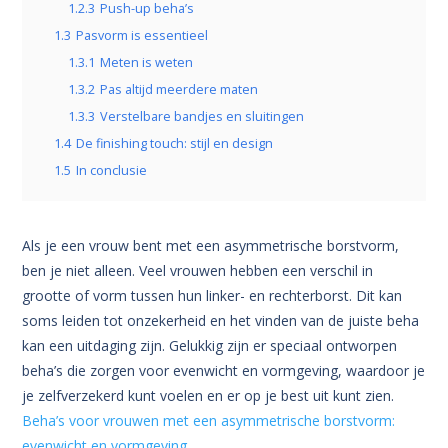
1.2.3
Push-up beha’s
1.3
Pasvorm is essentieel
1.3.1
Meten is weten
1.3.2
Pas altijd meerdere maten
1.3.3
Verstelbare bandjes en sluitingen
1.4
De finishing touch: stijl en design
1.5
In conclusie
Als je een vrouw bent met een asymmetrische borstvorm,
ben je niet alleen. Veel vrouwen hebben een verschil in
grootte of vorm tussen hun linker- en rechterborst. Dit kan
soms leiden tot onzekerheid en het vinden van de juiste beha
kan een uitdaging zijn. Gelukkig zijn er speciaal ontworpen
beha’s die zorgen voor evenwicht en vormgeving, waardoor je
je zelfverzekerd kunt voelen en er op je best uit kunt zien.
Beha’s voor vrouwen met een asymmetrische borstvorm:
evenwicht en vormgeving
.