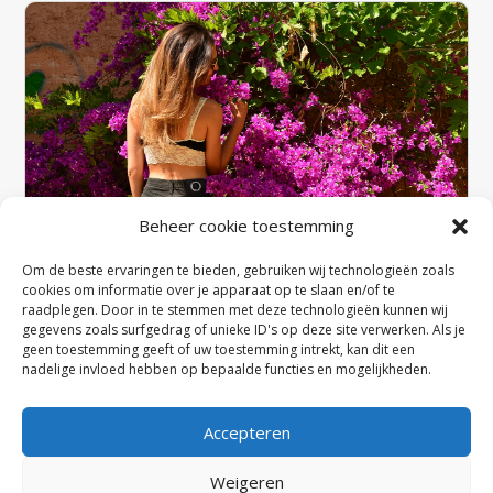
Beheer cookie toestemming
Om de beste ervaringen te bieden, gebruiken wij technologieën zoals
cookies om informatie over je apparaat op te slaan en/of te
raadplegen. Door in te stemmen met deze technologieën kunnen wij
gegevens zoals surfgedrag of unieke ID's op deze site verwerken. Als je
Hoe zorg je ervoor dat je beha
geen toestemming geeft of uw toestemming intrekt, kan dit een
comfortabel zit de hele dag door?
nadelige invloed hebben op bepaalde functies en mogelijkheden.
door
admin
|
jan 26, 2024
|
Tips
LEES MEER
Accepteren
Weigeren